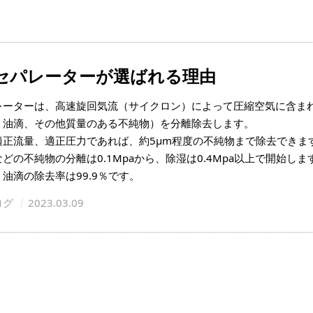
セパレーターが選ばれる理由
レーターは、高速旋回気流（サイクロン）によって圧縮空気に含ま
、油滴、その他質量のある不純物）を分離除去します。
適正流量、適正圧力であれば、約5μm程度の不純物まで除去できま
どの不純物の分離は0.1Mpaから、除湿は0.4Mpa以上で開始しま
油滴の除去率は99.9％です。
ログ
2023.03.09